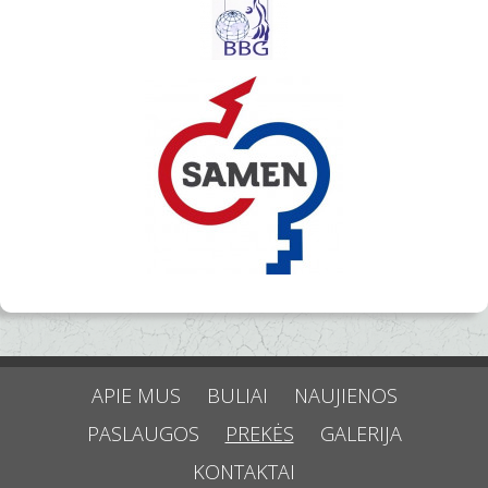
APIE MUS
BULIAI
NAUJIENOS
PASLAUGOS
PREKĖS
GALERIJA
KONTAKTAI