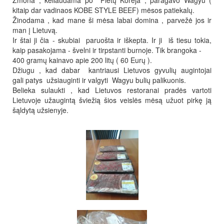
Žmona , keliaudama po Pietų Korėja , paragavo Wagyu (
kitaip dar vadinaos KOBE STYLE BEEF) mėsos patiekalų.
Žinodama , kad mane ši mėsa labai domina , parvežė jos ir
man į Lietuvą.
Ir štai ji čia - skubiai paruošta ir iškepta. Ir ji iš tiesu tokia,
kaip pasakojama - švelni ir tirpstanti burnoje. Tik brangoka -
400 gramų kainavo apie 200 litų ( 60 Eurų ).
Džiugu , kad dabar kantriausi Lietuvos gyvulių augintojai
gali patys užsiauginti ir valgyti Wagyu bulių palikuonis.
Belieka sulaukti , kad Lietuvos restoranai pradės vartoti
Lietuvoje užaugintą šviežią šios veislės mėsą užuot pirkę ją
šąldytą užsienyje.