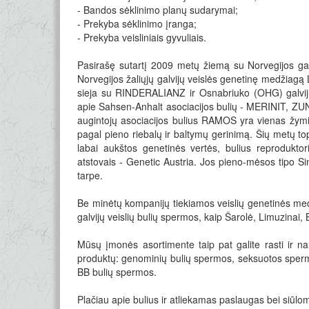
- Bandos sėklinimo planų sudarymai;
- Prekyba sėklinimo įranga;
​- Prekyba veisliniais gyvuliais.
Pasirašę sutartį 2009 metų žiemą su Norvegijos gal
Norvegijos žaliųjų galvijų veislės genetinę medžiagą Liet
sieja su RINDERALIANZ ir Osnabriuko (OHG) galvijų a
apie Sahsen-Anhalt asociacijos bulių - MERINIT, Z
augintojų asociacijos bulius RAMOS yra vienas žymi
pagal pieno riebalų ir baltymų gerinimą. Šių metų t
labai aukštos genetinės vertės, bulius reproduktor
atstovais - Genetic Austria. Jos pieno-mėsos tipo Si
tarpe.
Be minėtų kompanijų tiekiamos veislių genetinės med
galvijų veislių bulių spermos, kaip Šarolė, Limuzinai, Be
Mūsų įmonės asortimente taip pat galite rasti ir na
produktų: genominių bulių spermos, seksuotos sperm
BB bulių spermos.
Plačiau apie bulius ir atliekamas paslaugas bei siūlo