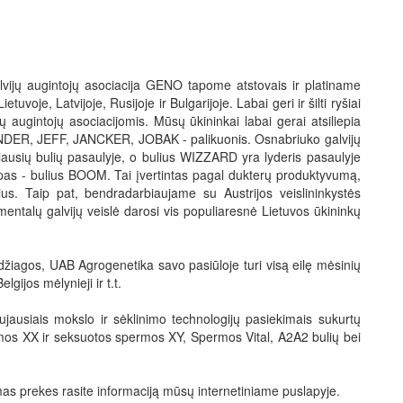
vijų augintojų asociacija GENO tapome atstovais ir platiname
uvoje, Latvijoje, Rusijoje ir Bulgarijoje. Labai geri ir šilti ryšiai
ugintojų asociacijomis. Mūsų ūkininkai labai gerai atsiliepia
UNDER, JEFF, JANCKER, JOBAK - palikuonis. Osnabriuko galvijų
ausių bulių pasaulyje, o bulius WIZZARD yra lyderis pasaulyje
opas - bulius BOOM. Tai įvertintas pagal dukterų produktyvumą,
ius. Taip pat, bendradarbiaujame su Austrijos veislininkystės
mentalų galvijų veislė darosi vis populiaresnė Lietuvos ūkininkų
žiagos, UAB Agrogenetika savo pasiūloje turi visą eilę mėsinių
lgijos mėlynieji ir t.t.
ujausiais mokslo ir sėklinimo technologijų pasiekimais sukurtų
os XX ir seksuotos spermos XY, Spermos Vital, A2A2 bulių bei
mas prekes rasite informaciją mūsų internetiniame puslapyje.